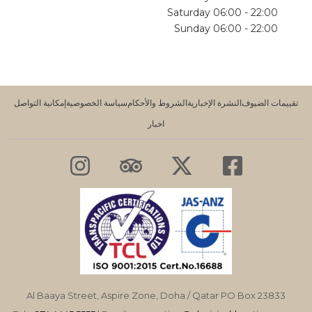
Saturday 06:00 - 22:00
Sunday 06:00 - 22:00
تقييمات الضيوف
النشرة الإخبارية
الشروط والأحكام
سياسة الخصوصية
إمكانية التواصل
اخبار
I
T
X
F
n
r
-
a
s
i
t
c
t
p
w
e
a
a
i
b
g
d
t
o
r
v
t
o
Al Baaya Street, Aspire Zone, Doha / Qatar PO Box 23833
a
i
e
k